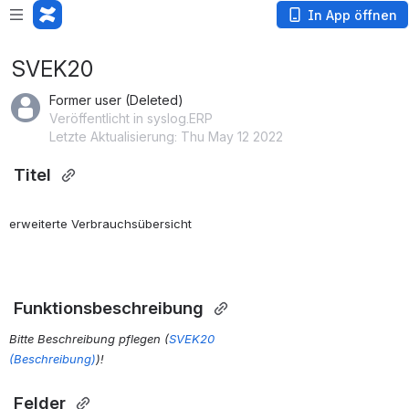
In App öffnen
SVEK20
Former user (Deleted)
Veröffentlicht in syslog.ERP
Letzte Aktualisierung: Thu May 12 2022
 Titel 
erweiterte Verbrauchsübersicht
 Funktionsbeschreibung 
Bitte Beschreibung pflegen (
SVEK20
(Beschreibung)
)!
 Felder 